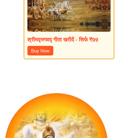
श्रीमद्‍भगवद्‍ गीता खरीदें - सिर्फ ₹99
Buy Now