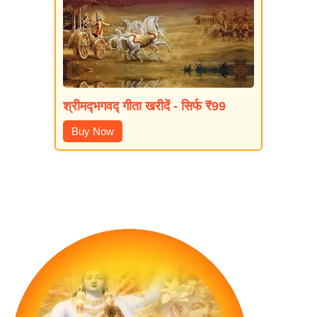
श्रीमद्‍भगवद्‍ गीता खरीदें - सिर्फ ₹99
Buy Now