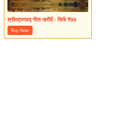
श्रीमद्‍भगवद्‍ गीता खरीदें - सिर्फ ₹99
Buy Now