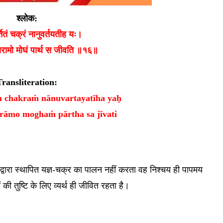
श्लोक:
्तितं चक्रं नानुवर्तयतीह यः।
यारामो मोघं पार्थ स जीवति ॥१६॥
Transliteration:
ṁ chakraṁ nānuvartayatīha yaḥ
rāmo moghaṁ pārtha sa jīvati
ों द्वारा स्थापित यज्ञ-चक्र का पालन नहीं करता वह निश्चय ही पापमय
 की तुष्टि के लिए व्यर्थ ही जीवित रहता है।