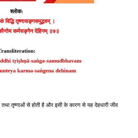
श्लोक:
कं विद्धि तृष्णासङ्गसमुद्भवम् ।
कौन्तेय कर्मसङ्गेन देहिनम् ॥७॥
Transliteration:
iddhi tṛiṣhṇā-saṅga-samudbhavam
aunteya karma-saṅgena dehinam
ाओं तथा तृष्णाओं से होती है और इसी के कारण से यह देहधारी जीव