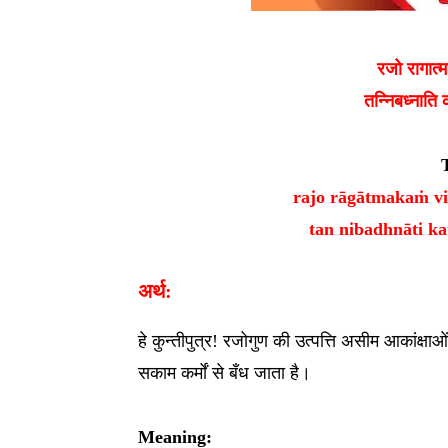
रजो रागात्म
तन्निबध्नाति 
rajo rāgātmakaṁ v
tan nibadhnāti k
अर्थ:
हे कुन्तीपुत्र! रजोगुण की उत्पत्ति असीम आकांक्ष
सकाम कर्मों से बँध जाता है।
Meaning: