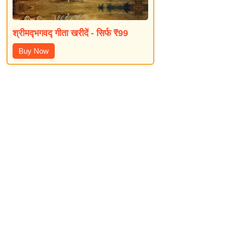
श्रीमद्‍भगवद्‍ गीता खरीदें - सिर्फ ₹99
Buy Now