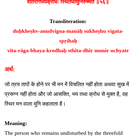
वीतरागभयक्रोधः स्थितधीर्मुनिरुच्यते ॥५६॥
Transliteration:
duḥkheṣhv-anudvigna-manāḥ sukheṣhu vigata-
spṛihaḥ
vīta-rāga-bhaya-krodhaḥ sthita-dhīr munir uchyate
अर्थ:
जो त्रय तापों के होने पर भी मन में विचलित नहीं होता अथवा सुख में
प्रसन्न नहीं होता और जो आसक्ति, भय तथा क्रोध से मुक्त है, वह
स्थिर मन वाला मुनि कहलाता है।
Meaning:
The person who remains undisturbed by the threefold