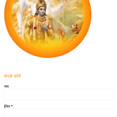
संपर्क फ़ॉर्म
नाम
ईमेल
*