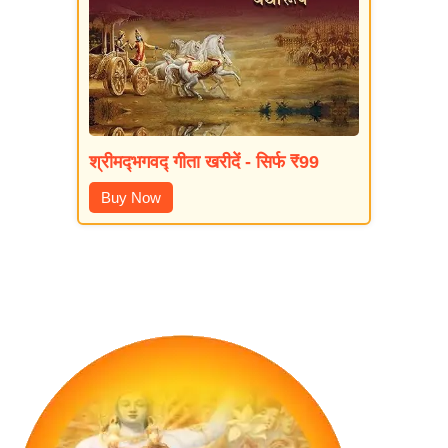
श्रीमद्‍भगवद्‍ गीता खरीदें - सिर्फ ₹99
Buy Now