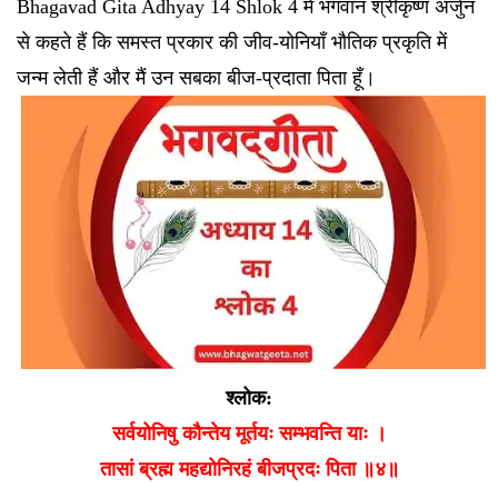
Bhagavad Gita Adhyay 14 Shlok 4 में भगवान श्रीकृष्ण अर्जुन
से कहते हैं कि समस्त प्रकार की जीव-योनियाँ भौतिक प्रकृति में
जन्म लेती हैं और मैं उन सबका बीज-प्रदाता पिता हूँ।
श्लोक:
सर्वयोनिषु कौन्तेय मूर्तयः सम्भवन्ति याः ।
तासां ब्रह्म महद्योनिरहं बीजप्रदः पिता ॥४॥