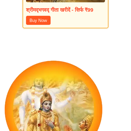
श्रीमद्‍भगवद्‍ गीता खरीदें - सिर्फ ₹99
Buy Now