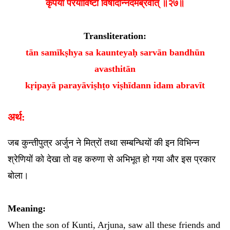
कृपया परयाविष्टो विषीदन्निदमब्रवीत् ॥२७॥
Transliteration:
tān samīkṣhya sa kaunteyaḥ sarvān bandhūn
avasthitān
kṛipayā parayāviṣhṭo viṣhīdann idam abravīt
अर्थ:
जब कुन्तीपुत्र अर्जुन ने मित्रों तथा सम्बन्धियों की इन विभिन्न
श्रेणियों को देखा तो वह करुणा से अभिभूत हो गया और इस प्रकार
बोला।
Meaning:
When the son of Kunti, Arjuna, saw all these friends and