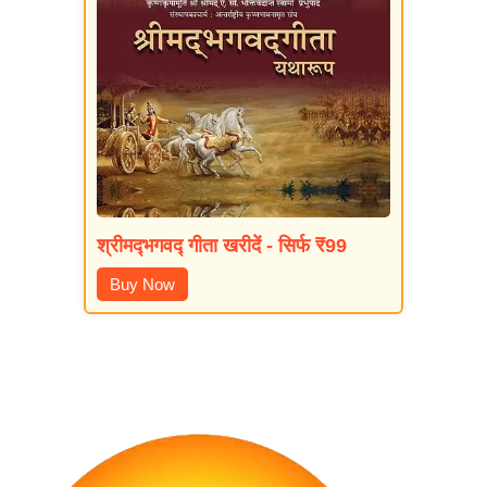
श्रीमद्‍भगवद्‍ गीता खरीदें - सिर्फ ₹99
Buy Now