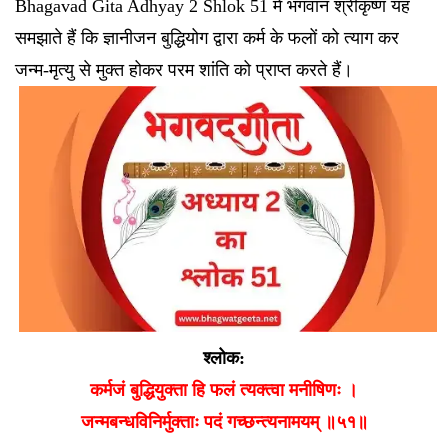
Bhagavad Gita Adhyay 2 Shlok 51 में भगवान श्रीकृष्ण यह
समझाते हैं कि ज्ञानीजन बुद्धियोग द्वारा कर्म के फलों को त्याग कर
जन्म-मृत्यु से मुक्त होकर परम शांति को प्राप्त करते हैं।
श्लोक:
कर्मजं बुद्धियुक्ता हि फलं त्यक्त्वा मनीषिणः ।
जन्मबन्धविनिर्मुक्ताः पदं गच्छन्त्यनामयम् ॥५१॥