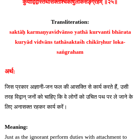
कुर्याद्विद्वांस्तथासक्तश्चिकीर्षुर्लोकसङ्ग्रहम् ॥२५॥
Transliteration:
saktāḥ karmaṇyavidvānso yathā kurvanti bhārata
kuryād vidvāns tathāsaktaśh chikīrṣhur loka-
saṅgraham
अर्थ:
जिस प्रकार अज्ञानी-जन फल की आसक्ति से कार्य करते हैं, उसी
तरह विद्वान् जनों को चाहिए कि वे लोगों को उचित पथ पर ले जाने के
लिए अनासक्त रहकर कार्य करें।
Meaning:
Just as the ignorant perform duties with attachment to