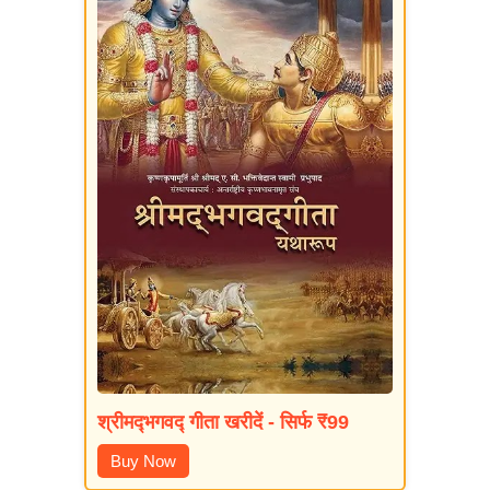
श्रीमद्‍भगवद्‍ गीता खरीदें - सिर्फ ₹99
Buy Now