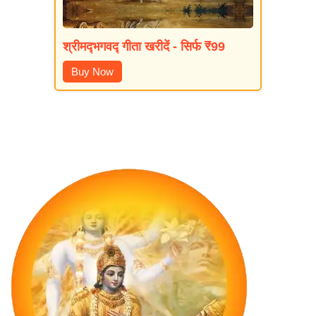
श्रीमद्‍भगवद्‍ गीता खरीदें - सिर्फ ₹99
Buy Now