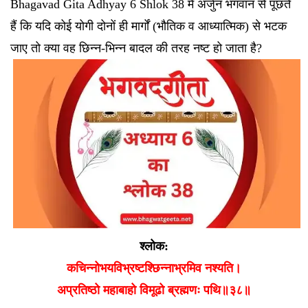
Bhagavad Gita Adhyay 6 Shlok 38 में अर्जुन भगवान से पूछते
हैं कि यदि कोई योगी दोनों ही मार्गों (भौतिक व आध्यात्मिक) से भटक
जाए तो क्या वह छिन्न-भिन्न बादल की तरह नष्ट हो जाता है?
श्लोक:
कचिन्नोभयविभ्रष्टश्छिन्नाभ्रमिव नश्यति।
अप्रतिष्ठो महाबाहो विमूढो ब्रह्मणः पथि॥३८॥