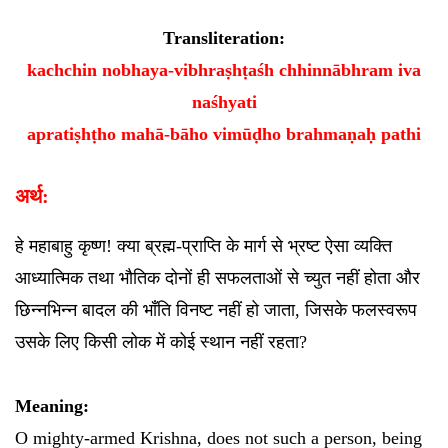
Transliteration:
kachchin nobhaya-vibhraṣhṭaśh chhinnābhram iva
naśhyati
apratiṣhṭho mahā-bāho vimūḍho brahmaṇaḥ pathi
अर्थ:
हे महाबाहु कृष्ण! क्या ब्रह्म-प्राप्ति के मार्ग से भ्रष्ट ऐसा व्यक्ति
आध्यात्मिक तथा भौतिक दोनों ही सफलताओं से च्युत नहीं होता और
छिन्नभिन्न बादल की भाँति विनष्ट नहीं हो जाता, जिसके फलस्वरूप
उसके लिए किसी लोक में कोई स्थान नहीं रहता?
Meaning:
O mighty-armed Krishna, does not such a person, being