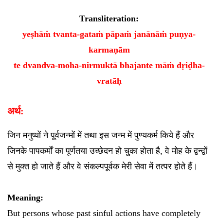
Transliteration:
yeṣhāṁ tvanta-gataṁ pāpaṁ janānāṁ puṇya-
karmaṇām
te dvandva-moha-nirmuktā bhajante māṁ dṛiḍha-
vratāḥ
अर्थ:
जिन मनुष्यों ने पूर्वजन्मों में तथा इस जन्म में पुण्यकर्म किये हैं और
जिनके पापकर्मों का पूर्णतया उच्छेदन हो चुका होता है, वे मोह के द्वन्द्वों
से मुक्त हो जाते हैं और वे संकल्पपूर्वक मेरी सेवा में तत्पर होते हैं।
Meaning:
But persons whose past sinful actions have completely