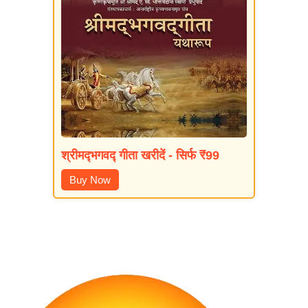
श्रीमद्‍भगवद्‍ गीता खरीदें - सिर्फ ₹99
Buy Now