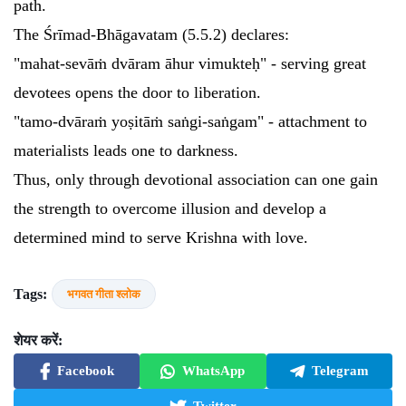
path.
The Śrīmad-Bhāgavatam (5.5.2) declares:
"mahat-sevāṁ dvāram āhur vimukteḥ" - serving great
devotees opens the door to liberation.
"tamo-dvāraṁ yoṣitāṁ saṅgi-saṅgam" - attachment to
materialists leads one to darkness.
Thus, only through devotional association can one gain
the strength to overcome illusion and develop a
determined mind to serve Krishna with love.
Tags:
भगवत गीता श्लोक
शेयर करें:
Facebook
WhatsApp
Telegram