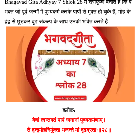
Bhagavad Gita Adhyay 7 Shlok 28 में श्रीकृष्ण बताते हैं कि वे
भक्त जो पूर्व जन्मों में पुण्यकर्म करके पापों से मुक्त हो चुके हैं, मोह के
द्वंद्व से छूटकर दृढ़ संकल्प के साथ उनकी भक्ति करते हैं।
श्लोक:
येषां त्वन्तगतं पापं जनानां पुण्यकर्मणाम्।
ते द्वन्द्वमोहनिर्मुक्ता भजन्ते मां दृढव्रताः॥२८॥