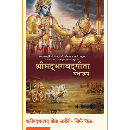
श्रीमद्‍भगवद्‍ गीता खरीदें - सिर्फ ₹99