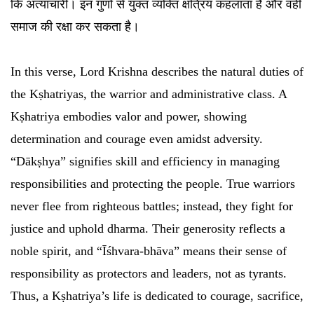
कि अत्याचारी। इन गुणों से युक्त व्यक्ति क्षत्रिय कहलाता है और वही
समाज की रक्षा कर सकता है।
In this verse, Lord Krishna describes the natural duties of
the Kṣhatriyas, the warrior and administrative class. A
Kṣhatriya embodies valor and power, showing
determination and courage even amidst adversity.
“Dākṣhya” signifies skill and efficiency in managing
responsibilities and protecting the people. True warriors
never flee from righteous battles; instead, they fight for
justice and uphold dharma. Their generosity reflects a
noble spirit, and “Īśhvara-bhāva” means their sense of
responsibility as protectors and leaders, not as tyrants.
Thus, a Kṣhatriya’s life is dedicated to courage, sacrifice,