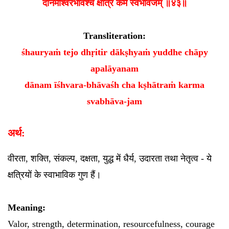
दानमीश्वरभावश्च क्षात्रं कर्म स्वभावजम् ॥४३॥
Transliteration:
śhauryaṁ tejo dhṛitir dākṣhyaṁ yuddhe chāpy
apalāyanam
dānam īśhvara-bhāvaśh cha kṣhātraṁ karma
svabhāva-jam
अर्थ:
वीरता, शक्ति, संकल्प, दक्षता, युद्ध में धैर्य, उदारता तथा नेतृत्व - ये
क्षत्रियों के स्वाभाविक गुण हैं।
Meaning:
Valor, strength, determination, resourcefulness, courage